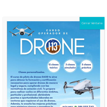
Cerrar Ventana
helpc
Course Tags
aviacion
aviones
curso
escuela de vuelo
hangar13
multimotor
piloto
Related Courses