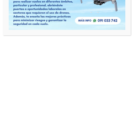
Piloto Comercial
El curso de piloto comercial es el paso siguiente
para aquellos pilotos privados que deseen hacer
de la aviación su futuro laboral. Esta etapa
consolida los conocimientos obtenidos durante
el curso de piloto privado, pero sin duda va por
mucho más. Hangar13 te brinda en este curso lo
mejor de su equipo de instructores. Todos […]
9400
Comments off