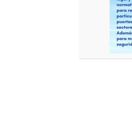
CONT
+598 
0989
ESCUELA DE VUELO CERTIFICADA
BAJO LAR 141 - CIAC 005
escue
www.
Cno. 
Sur.
Aeropuer