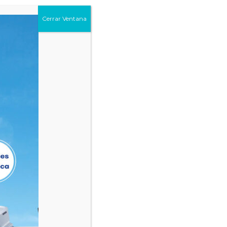
TICAS
Cerrar Ventana
82H
h