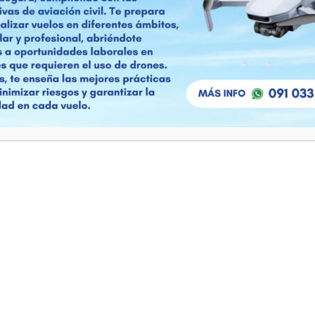
ÁCTANOS
Links de Interés
99 297 455 | +598 2600
Volemos
Dinacia
Inumet
lavuelohangar13@gmail...
CPTEC
hangar13.com.uy
Servicio Meteorológico Nacio
Carrasco 5519. Hangares
to Internacional de