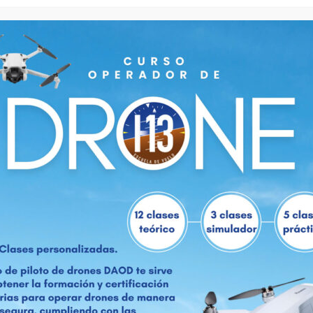
CARACTERÍS
Matrícula: CX-BEJ
Marca y Modelo: Cessna 1
Potencia: 230hp
Velocidad Máxima 315km/
Altitud Máxima: 5727mts.
Autonomía: 6hs de Vuelo
Cantidad de Plazas: 4