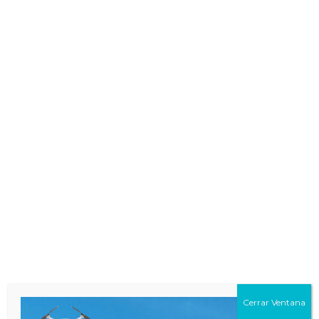
COMODIDAD EN LOS
SERVICIOS
Nuestra base principal se encuentra en el
Aeropuerto Internacional de Carrasco, el más
importante del país.
Todo en un mismo lugar, para ello nuestras
clases teóricas y prácticas se realizan en el
Aeropuerto
Cerrar Ventana